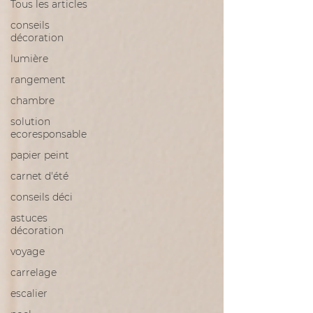
Tous les articles
conseils
décoration
lumière
rangement
chambre
solution
ecoresponsable
papier peint
carnet d'été
conseils déci
astuces
décoration
voyage
carrelage
escalier