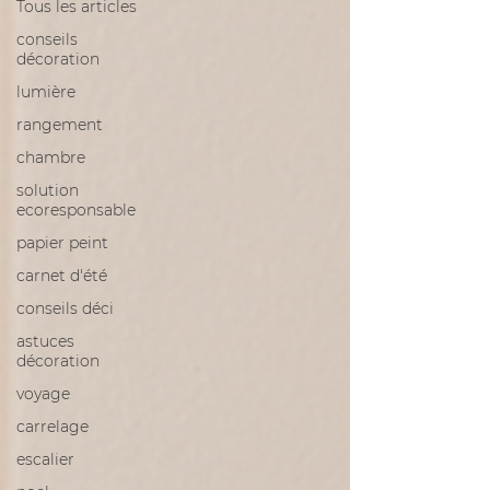
Tous les articles
conseils
décoration
lumière
rangement
chambre
solution
ecoresponsable
papier peint
carnet d'été
conseils déci
astuces
décoration
voyage
carrelage
escalier